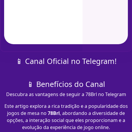
📱 Canal Oficial no Telegram!
📱 Benefícios do Canal
Descubra as vantagens de seguir a 78Brl no Telegram
Este artigo explora a rica tradição e a popularidade dos
jogos de mesa no
78Brl
, abordando a diversidade de
opções, a interação social que eles proporcionam e a
evolução da experiência de jogo online.