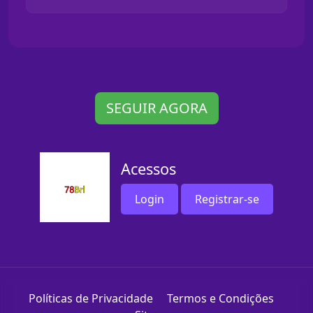
SEGUIR AGORA
Acessos
Login
Registrar-se
Políticas de Privacidade
Termos e Condições