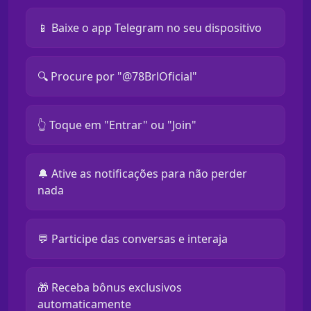
📱 Baixe o app Telegram no seu dispositivo
🔍 Procure por "@78BrlOficial"
👆 Toque em "Entrar" ou "Join"
🔔 Ative as notificações para não perder
nada
💬 Participe das conversas e interaja
🎁 Receba bônus exclusivos
automaticamente