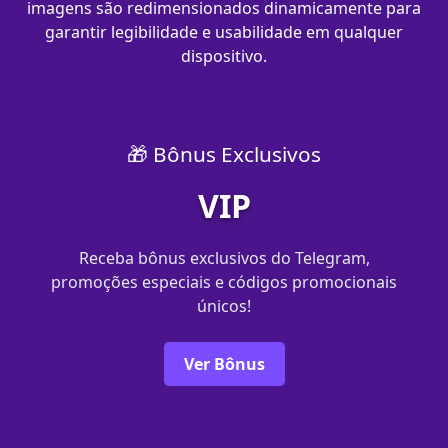
imagens são redimensionados dinamicamente para
garantir legibilidade e usabilidade em qualquer
dispositivo.
🎁 Bônus Exclusivos
VIP
Receba bônus exclusivos do Telegram,
promoções especiais e códigos promocionais
únicos!
Ver Bônus