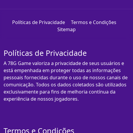
Políticas de Privacidade
Termos e Condições
Sitemap
Políticas de Privacidade
A 78G Game valoriza a privacidade de seus usuários e
está empenhada em proteger todas as informações
pessoais fornecidas durante o uso de nossos canais de
comunicação. Todos os dados coletados são utilizados
exclusivamente para fins de melhoria contínua da
experiência de nossos jogadores.
Termos e Condições