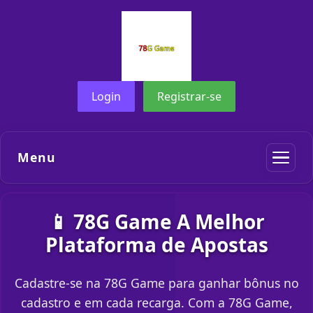
Login
Registrar-se
Menu
📱 78G Game A Melhor
Plataforma de Apostas
Cadastre-se na 78G Game para ganhar bônus no
cadastro e em cada recarga. Com a 78G Game,