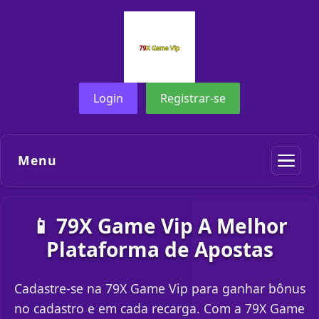
Login
Registrar-se
Menu
📱 79X Game Vip A Melhor
Plataforma de Apostas
Cadastre-se na 79X Game Vip para ganhar bônus
no cadastro e em cada recarga. Com a 79X Game