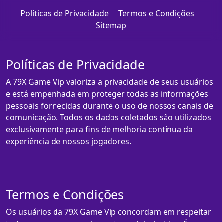
Políticas de Privacidade
Termos e Condições
Sitemap
Políticas de Privacidade
A 79X Game Vip valoriza a privacidade de seus usuários
e está empenhada em proteger todas as informações
pessoais fornecidas durante o uso de nossos canais de
comunicação. Todos os dados coletados são utilizados
exclusivamente para fins de melhoria contínua da
experiência de nossos jogadores.
Termos e Condições
Os usuários da 79X Game Vip concordam em respeitar