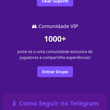
Falar Suporte
👥 Comunidade VIP
1000+
Junte-se a uma comunidade exclusiva de
jogadores e compartilhe experiências!
Entrar Grupo
📱 Como Seguir no Telegram