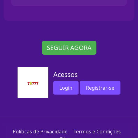
SEGUIR AGORA
Acessos
Login
Registrar-se
Políticas de Privacidade
Termos e Condições