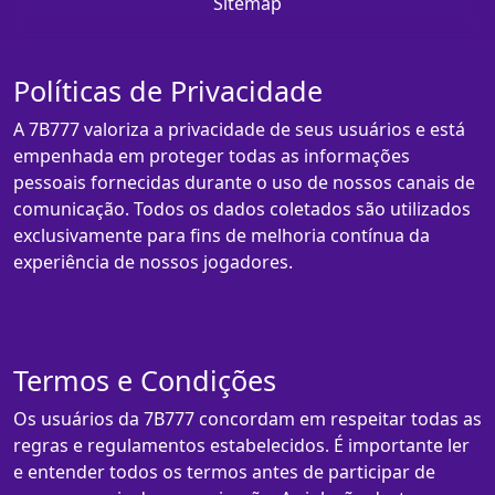
Sitemap
Políticas de Privacidade
A 7B777 valoriza a privacidade de seus usuários e está
empenhada em proteger todas as informações
pessoais fornecidas durante o uso de nossos canais de
comunicação. Todos os dados coletados são utilizados
exclusivamente para fins de melhoria contínua da
experiência de nossos jogadores.
Termos e Condições
Os usuários da 7B777 concordam em respeitar todas as
regras e regulamentos estabelecidos. É importante ler
e entender todos os termos antes de participar de