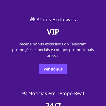
🎁 Bônus Exclusivos
VIP
Receba bônus exclusivos do Telegram,
promoções especiais e códigos promocionais
únicos!
Ver Bônus
📢 Notícias em Tempo Real
24/7