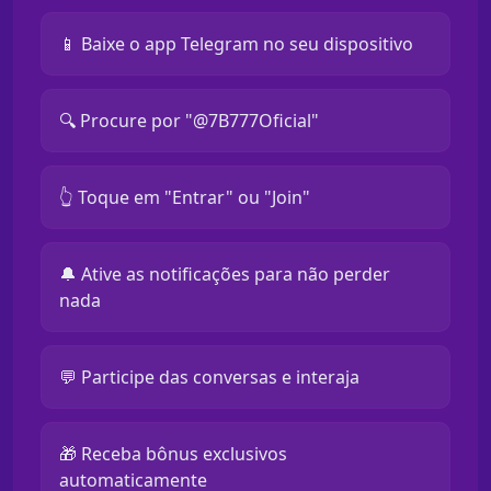
📱 Baixe o app Telegram no seu dispositivo
🔍 Procure por "@7B777Oficial"
👆 Toque em "Entrar" ou "Join"
🔔 Ative as notificações para não perder
nada
💬 Participe das conversas e interaja
🎁 Receba bônus exclusivos
automaticamente