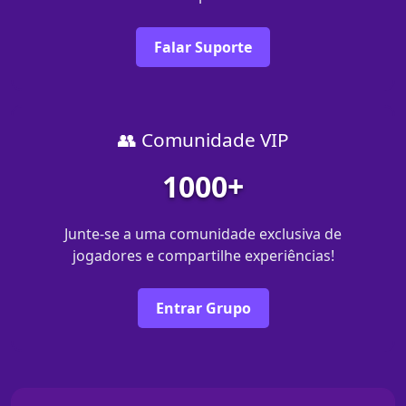
Falar Suporte
👥 Comunidade VIP
1000+
Junte-se a uma comunidade exclusiva de
jogadores e compartilhe experiências!
Entrar Grupo