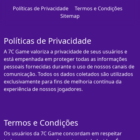
Políticas de Privacidade
Termos e Condições
Sitemap
Políticas de Privacidade
A 7C Game valoriza a privacidade de seus usuários e
está empenhada em proteger todas as informações
pessoais fornecidas durante o uso de nossos canais de
comunicação. Todos os dados coletados são utilizados
exclusivamente para fins de melhoria contínua da
experiência de nossos jogadores.
Termos e Condições
Os usuários da 7C Game concordam em respeitar