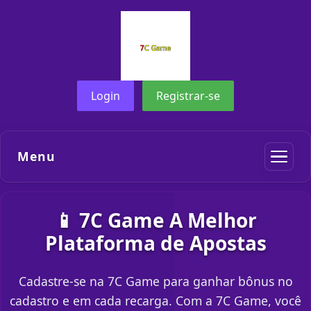
Login
Registrar-se
Menu
📱 7C Game A Melhor
Plataforma de Apostas
Cadastre-se na 7C Game para ganhar bônus no
cadastro e em cada recarga. Com a 7C Game, você