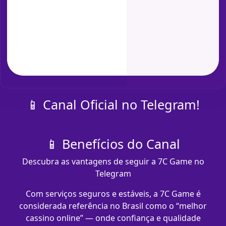
📱 Canal Oficial no Telegram!
📱 Benefícios do Canal
Descubra as vantagens de seguir a 7C Game no
Telegram
Com serviços seguros e estáveis, a 7C Game é
considerada referência no Brasil como o “melhor
cassino online” — onde confiança e qualidade