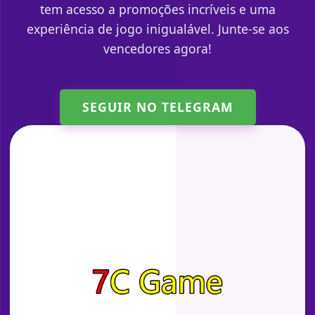
tem acesso a promoções incríveis e uma
experiência de jogo inigualável. Junte-se aos
vencedores agora!
SEGUIR NO TELEGRAM