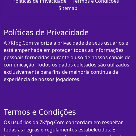
Políticas de Privacidade
Termos e Condições
Sitemap
Políticas de Privacidade
A 7Kfpg.Com valoriza a privacidade de seus usuários e
está empenhada em proteger todas as informações
pessoais fornecidas durante o uso de nossos canais de
comunicação. Todos os dados coletados são utilizados
exclusivamente para fins de melhoria contínua da
experiência de nossos jogadores.
Termos e Condições
Os usuários da 7Kfpg.Com concordam em respeitar
todas as regras e regulamentos estabelecidos. É