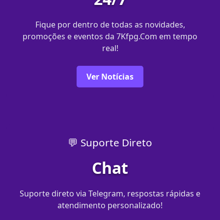
Fique por dentro de todas as novidades,
promoções e eventos da 7Kfpg.Com em tempo
real!
Ver Notícias
💬 Suporte Direto
Chat
Suporte direto via Telegram, respostas rápidas e
atendimento personalizado!