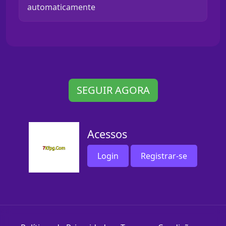
automaticamente
SEGUIR AGORA
Acessos
Login
Registrar-se