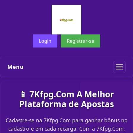
Login
Registrar-se
Menu
📱 7Kfpg.Com A Melhor
Plataforma de Apostas
Cadastre-se na 7Kfpg.Com para ganhar bônus no
cadastro e em cada recarga. Com a 7Kfpg.Com,