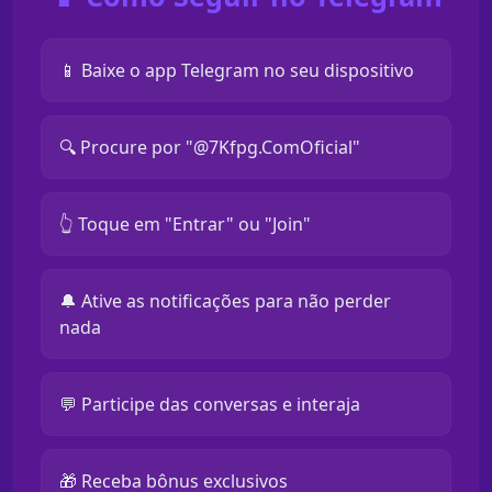
📱 Baixe o app Telegram no seu dispositivo
🔍 Procure por "@7Kfpg.ComOficial"
👆 Toque em "Entrar" ou "Join"
🔔 Ative as notificações para não perder
nada
💬 Participe das conversas e interaja
🎁 Receba bônus exclusivos