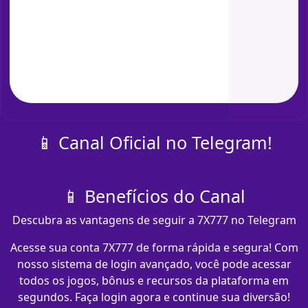
📱 Canal Oficial no Telegram!
📱 Benefícios do Canal
Descubra as vantagens de seguir a 7X777 no Telegram
Acesse sua conta 7X777 de forma rápida e segura! Com
nosso sistema de login avançado, você pode acessar
todos os jogos, bônus e recursos da plataforma em
segundos. Faça login agora e continue sua diversão!