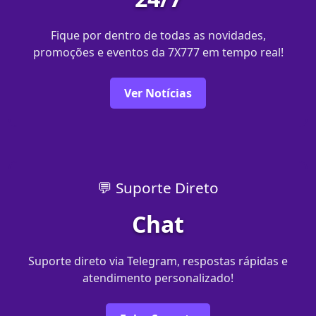
Fique por dentro de todas as novidades,
promoções e eventos da 7X777 em tempo real!
Ver Notícias
💬 Suporte Direto
Chat
Suporte direto via Telegram, respostas rápidas e
atendimento personalizado!