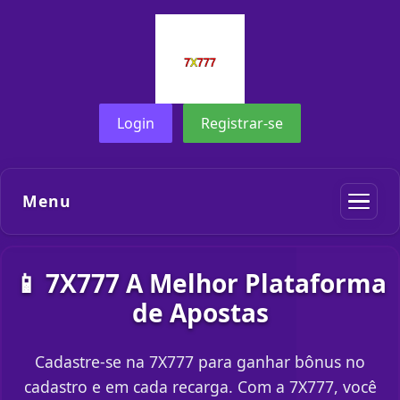
Login
Registrar-se
Menu
📱 7X777 A Melhor Plataforma
de Apostas
Cadastre-se na 7X777 para ganhar bônus no
cadastro e em cada recarga. Com a 7X777, você