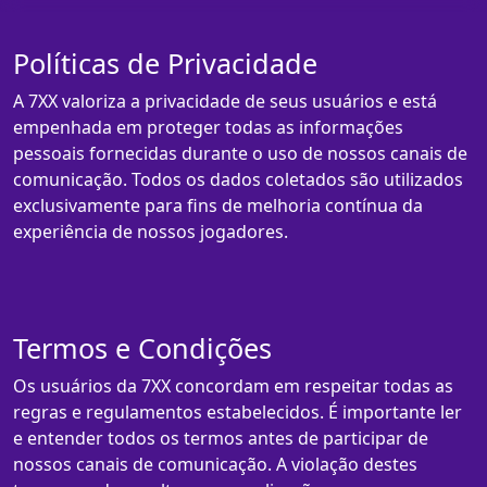
Políticas de Privacidade
A 7XX valoriza a privacidade de seus usuários e está
empenhada em proteger todas as informações
pessoais fornecidas durante o uso de nossos canais de
comunicação. Todos os dados coletados são utilizados
exclusivamente para fins de melhoria contínua da
experiência de nossos jogadores.
Termos e Condições
Os usuários da 7XX concordam em respeitar todas as
regras e regulamentos estabelecidos. É importante ler
e entender todos os termos antes de participar de
nossos canais de comunicação. A violação destes