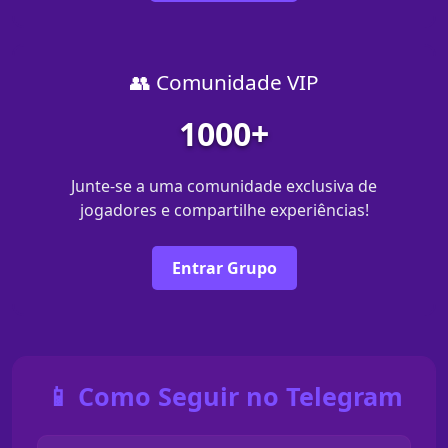
👥 Comunidade VIP
1000+
Junte-se a uma comunidade exclusiva de
jogadores e compartilhe experiências!
Entrar Grupo
📱 Como Seguir no Telegram