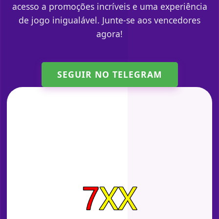
acesso a promoções incríveis e uma experiência
de jogo inigualável. Junte-se aos vencedores
agora!
SEGUIR NO TELEGRAM