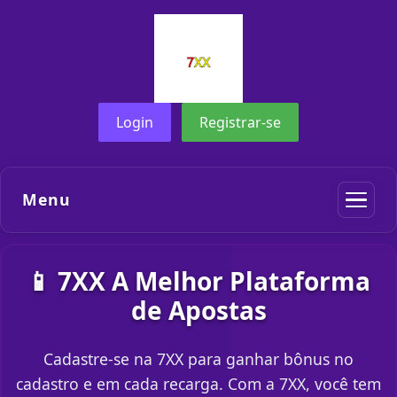
Login
Registrar-se
Menu
📱 7XX A Melhor Plataforma
de Apostas
Cadastre-se na 7XX para ganhar bônus no
cadastro e em cada recarga. Com a 7XX, você tem